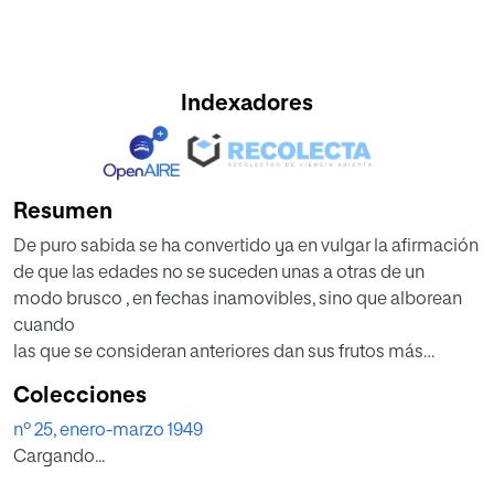
Indexadores
Resumen
De puro sabida se ha convertido ya en vulgar la afirmación
de que las edades no se suceden unas a otras de un
modo brusco , en fechas inamovibles, sino que alborean
cuando
las que se consideran anteriores dan sus frutos más
sazonados.
Colecciones
Quizá pudiera redondearse la frase añadiendo que
nº 25, enero-marzo 1949
ninguna
Cargando...
edad muere del todo, y que en la Humanidad actual,
bajo la costra de una civilización más o menos superficial,