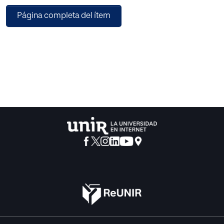
sería fácil encontrar tipos representativos de pasadas
Página completa del ítem
épocas.
Los archivos médicos y jurídicos aportarían multitud de
fichas
para probar el último aserto , el cual , en definitiva,
demostraría
la unidad fundamental del espíritu del hombre , en
el tiempo y en el espacio . . .