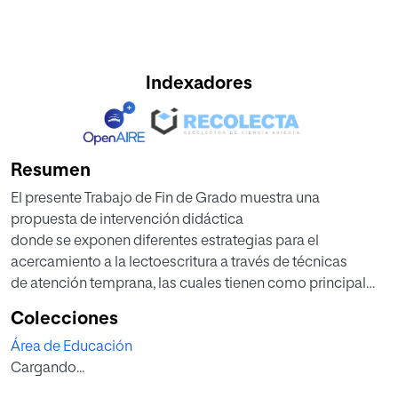
Indexadores
Resumen
El presente Trabajo de Fin de Grado muestra una
propuesta de intervención didáctica
donde se exponen diferentes estrategias para el
acercamiento a la lectoescritura a través de técnicas
de atención temprana, las cuales tienen como principal
objetivo aprovechar los períodos sensitivos
Colecciones
lectoescritores por los cuales atraviesan los niños en el
Área de Educación
tercer curso del Segundo Ciclo de Educación
Cargando...
Infantil. La propuesta didáctica está apoyada
metodológicamente por las estrategias de atención