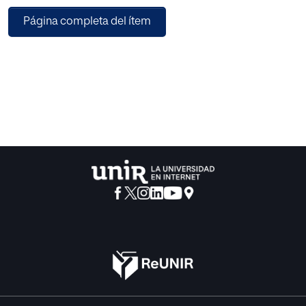
condición de la educación y el perfil de egreso del
Página completa del ítem
estudiante de secundaria, tanto en
conocimientos, como en competencias. Frente a este
panorama, en el siguiente
trabajo de fin de master, desarrollamos una propuesta de
intervención didáctica
basada en el aprendizaje basado en retos (ABR) para la
enseñanza de la
comunicación oral orientada a los estudiantes de 8vo año
de educación general
básica. El presente documento consta del apartado de
marco conceptual donde se
definen las variables del Aprendizaje basado en retos
(ABR) y la comunicación oral
de manera contextualizada. A continuación, formula la
intervención didáctica,
donde, siguiendo el marco de trabajo de trabajo del ABR,
se detallan las actividades,