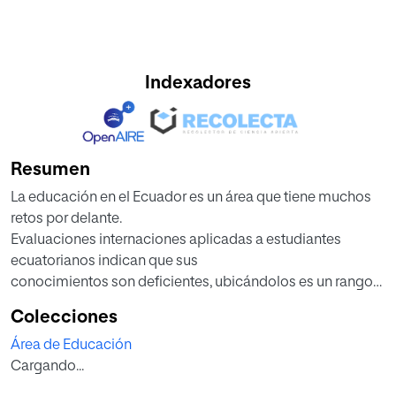
Indexadores
Resumen
La educación en el Ecuador es un área que tiene muchos
retos por delante.
Evaluaciones internaciones aplicadas a estudiantes
ecuatorianos indican que sus
conocimientos son deficientes, ubicándolos es un rango
bajo y planteándonos un
Colecciones
reto importante para los profesionales de la educación. No
Área de Educación
basta con hacer
Cargando...
observaciones de estos datos, es necesario plantear
alternativas para mejorar la