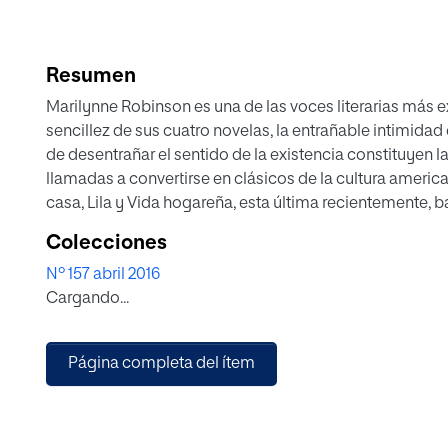
Resumen
Marilynne Robinson es una de las voces literarias más 
sencillez de sus cuatro novelas, la entrañable intimidad
de desentrañar el sentido de la existencia constituyen l
llamadas a convertirse en clásicos de la cultura america
casa, Lila y Vida hogareña, esta última recientemente, b
una ocasión para que el lector se sumerja en un universo l
Colecciones
mucho más enriquecedor
Nº 157 abril 2016
Cargando...
Página completa del ítem