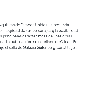
exquisitas de Estados Unidos. La profunda
 e integridad de sus personajes y la posibilidad
as principales características de unas obras
na. La publicación en castellano de Gilead, En
ajo el sello de Galaxia Gutenberg, constituye
iterario distinto al habitual, pero tal vez