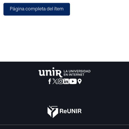
DATOM se basa en técnicas consolidadas y validadas por
Página completa del ítem
la comunidad científica, como la Entrevista Cognitiva
Mejorada (ECM), el Protocolo NICHD, el modelo CAPALIST
y el análisis HELPT, integrando sus elementos más
eficaces en una herramienta operativa única, clara y de
fácil aplicación para agentes no especializados.
El protocolo contempla la intervención desde el primer
contacto con el menor, priorizando entornos seguros, sin
elementos intimidatorios, y procedimientos que
garanticen la protección emocional y jurídica del niño o
adolescente, incluso en escenarios donde no se realiza
una toma de manifestación formal.
Además, incluye un plan formativo específico y continuo
para los agentes, con contenidos teóricos y prácticos
enfocados al trato con colectivos vulnerables. También
establece un sistema de evaluación permanente, basado
en indicadores operativos y revisiones periódicas internas,
con el fin de asegurar su actualización y adaptación a las