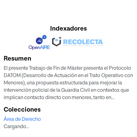
Indexadores
Resumen
El presente Trabajo de Fin de Máster presenta el Protocolo
DATOM (Desarrollo de Actuación en el Trato Operativo con
Menores), una propuesta estructurada para mejorar la
intervención policial de la Guardia Civil en contextos que
implican contacto directo con menores, tanto en
situaciones testimoniales como no testimoniales. El
Colecciones
objetivo principal es evitar la victimización y
Área de Derecho
revictimización infantil, así como garantizar una atención
Cargando...
profesional, respetuosa y ajustada al desarrollo evolutivo
del menor.