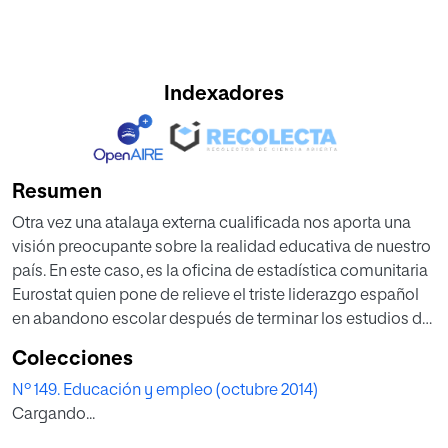
Indexadores
Resumen
Otra vez una atalaya externa cualificada nos aporta una
visión preocupante sobre la realidad educativa de nuestro
país. En este caso, es la oficina de estadística comunitaria
Eurostat quien pone de relieve el triste liderazgo español
en abandono escolar después de terminar los estudios de
Secundaria. El 23,5% de nuestros jóvenes de edades
Colecciones
comprendidas entre los 18 y los 24 años abandonan los
Nº 149. Educación y empleo (octubre 2014)
estudios antes de graduarse u obtener un título de un ciclo
Cargando...
formativo. Sirva de pretexto esta circunstancia para
reflexionar sobre los valores de nuestra sociedad y para