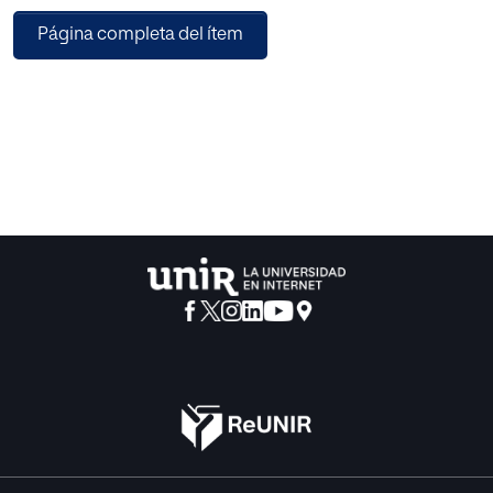
Española de Anunciantes y Autocontrol suscribieron un
Página completa del ítem
Código de conducta sobre el uso de
influencers en la publicidad junto al Ministerio de Asuntos
Económicos y Transformación
Digital y el Ministerio de Consumo. En este sentido, se
impone la necesidad de estudiar dicho
Código, de forma conjunta con el resto del ordenamiento
jurídico vigente, a fin de analizar las
vías de control establecidas para el uso de influencers en
la publicidad.