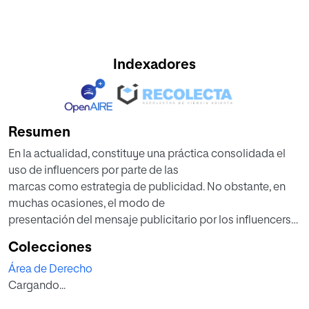
Indexadores
Resumen
En la actualidad, constituye una práctica consolidada el
uso de influencers por parte de las
marcas como estrategia de publicidad. No obstante, en
muchas ocasiones, el modo de
presentación del mensaje publicitario por los influencers
no es del todo claro, induciendo a
Colecciones
error en los usuarios, quienes no son capaces de discernir
Área de Derecho
precisamente dicho carácter
Cargando...
publicitario. Con la finalidad de evitar estas prácticas
encubiertas de publicidad, la Asociación