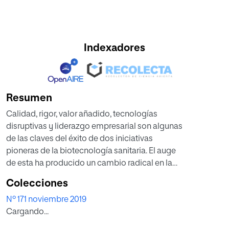
Indexadores
Resumen
Calidad, rigor, valor añadido, tecnologías
disruptivas y liderazgo empresarial son algunas
de las claves del éxito de dos iniciativas
pioneras de la biotecnología sanitaria. El auge
de esta ha producido un cambio radical en la
industria biofarmacéutica, con la introducción
Colecciones
de medicamentos y productos sanitarios
Nº 171 noviembre 2019
innovadores, dirigidos a necesidades médicas
Cargando...
no cubiertas.