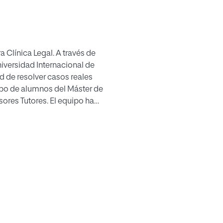
ra Clínica Legal. A través de
iversidad Internacional de
d de resolver casos reales
po de alumnos del Máster de
sores Tutores. El equipo ha
teamientos realizados por las
 y con esfuerzo en la
ones, las cuales esperamos