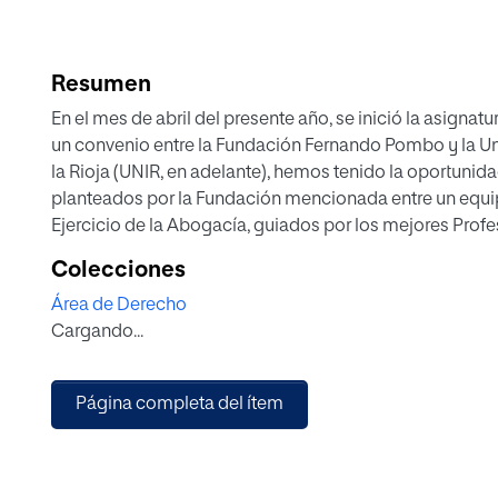
Resumen
En el mes de abril del presente año, se inició la asignatu
un convenio entre la Fundación Fernando Pombo y la Un
la Rioja (UNIR, en adelante), hemos tenido la oportunida
planteados por la Fundación mencionada entre un equi
Ejercicio de la Abogacía, guiados por los mejores Profe
tratado de aportar siempre la mejor solución a los plan
Colecciones
tres entidades beneficiarias. Con el mayor rigor jurídico
Área de Derecho
investigación, hemos elaborado informes y contestaci
Cargando...
que hayan sido de su máxima utilidad.
Página completa del ítem