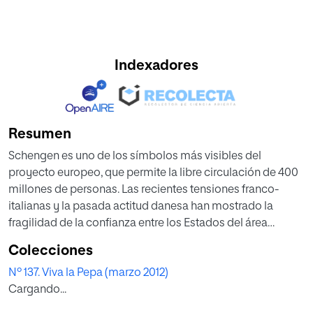
Indexadores
Resumen
Schengen es uno de los símbolos más visibles del
proyecto europeo, que permite la libre circulación de 400
millones de personas. Las recientes tensiones franco-
italianas y la pasada actitud danesa han mostrado la
fragilidad de la confianza entre los Estados del área
Schengen. Las nuevas propuestas legislativas de la
Colecciones
Comisión Europea pretenden abordar el problema,
Nº 137. Viva la Pepa (marzo 2012)
centralizando ciertas decisiones en relación con las
Cargando...
fronteras estatales, lo que no contribuye a resolver el
problema de fondo.