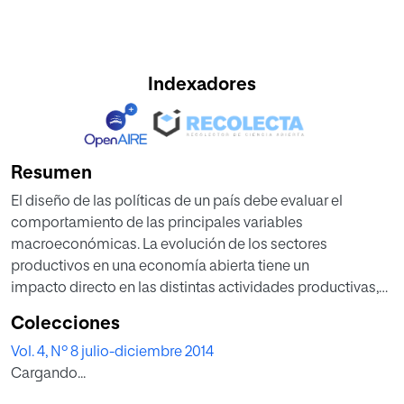
Indexadores
Resumen
El diseño de las políticas de un país debe evaluar el
comportamiento de las principales variables
macroeconómicas. La evolución de los sectores
productivos en una economía abierta tiene un
impacto directo en las distintas actividades productivas,
particularmente cuando muchas de
Colecciones
ellas tienen relación directa con el mercado internacional
Vol. 4, Nº 8 julio-diciembre 2014
y más aún cuando éste se caracteriza
Cargando...
por un considerable grado de inestabilidad. Este
documento busca analizar e identificar el