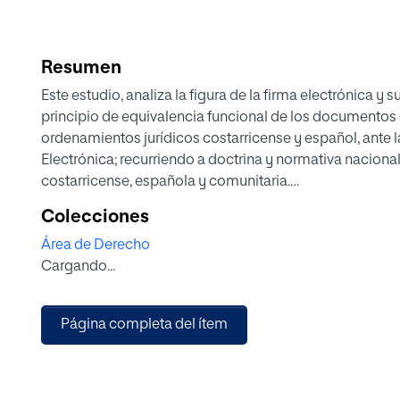
Resumen
Este estudio, analiza la figura de la firma electrónica y s
principio de equivalencia funcional de los documentos el
ordenamientos jurídicos costarricense y español, ante
Electrónica; recurriendo a doctrina y normativa nacional
costarricense, española y comunitaria.
El marco teórico, se compone de tres apartados: el prim
Colecciones
firma electrónica; el segundo, aborda la importancia del
Área de Derecho
último, contrasta el tratamiento otorgado a los institut
Cargando...
costarricense y español, así como analiza fortalezas, fa
Entre las conclusiones, se destaca la necesidad de no 
llevarlas a la práctica, so pena de incumplir los debere
Página completa del ítem
del conocimiento.