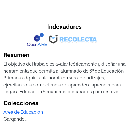
Indexadores
Resumen
El objetivo del trabajo es avalar teóricamente y diseñar una
herramienta que permita al alumnado de 6º de Educación
Primaria adquirir autonomía en sus aprendizajes,
ejercitando la competencia de aprender a aprender para
llegar a Educación Secundaria preparados para resolver
tareas exitosamente.
Colecciones
Se procede a la revisión teórica sobre aspectos
Área de Educación
implicados en metacognición, presencia en la normativa y
Cargando...
en la práctica educativa, y sobre la funcionalidad de la
rúbrica para entrenar las habilidades metacognitivas. Y en