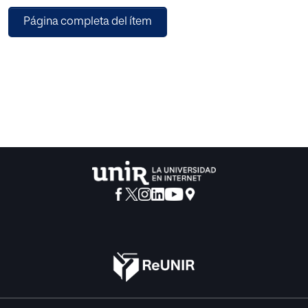
segundo lugar, al diseño de la herramienta y su aplicación,
Página completa del ítem
(fichas tutoriales y rúbricas para analizar
metacognitivamente puntuaciones de exámenes de
evaluación).
Se concluye que dominar habilidades metacognitivas
incrementa el rendimiento escolar. Existen pocas
experiencias en Primaria, pero la rúbrica, bien entrenada,
se perfila como un buen método para enseñar a pensar.
Las experiencias de aplicación servirán para realizar
adaptaciones que se consideren oportunas, puesto que la
propuesta no se ha aplicado.