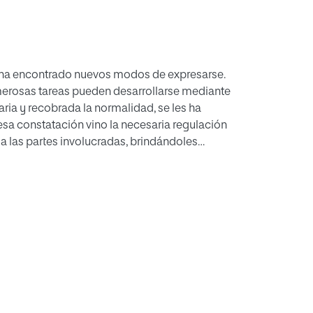
ajo ha encontrado nuevos modos de expresarse.
merosas tareas pueden desarrollarse mediante
taria y recobrada la normalidad, se les ha
sa constatación vino la necesaria regulación
 a las partes involucradas, brindándoles
o posible- los mismos derechos que al trabajo
revención de riesgos y el tratamiento de los
trabajo a distancia o teletrabajo. El análisis