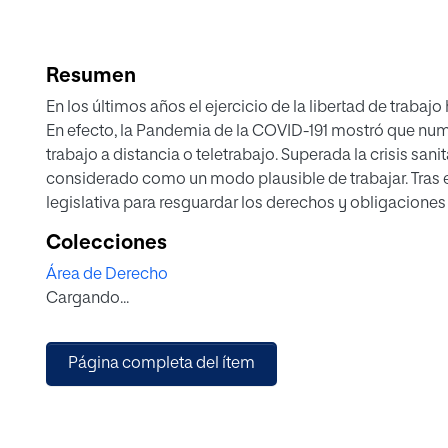
Resumen
En los últimos años el ejercicio de la libertad de trab
En efecto, la Pandemia de la COVID-191 mostró que nu
trabajo a distancia o teletrabajo. Superada la crisis sani
considerado como un modo plausible de trabajar. Tras e
legislativa para resguardar los derechos y obligaciones
seguridad jurídica y garantizándose -en la medida de l
Colecciones
presencial. En este contexto uno de los desafíos es la p
Área de Derecho
accidentes ocurridos con ocasión o por consecuencia del 
Cargando...
de esta cuestión es el objeto de este texto.
Página completa del ítem