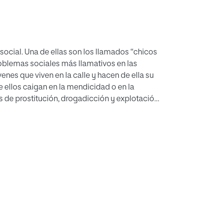
social. Una de ellas son los llamados “chicos
roblemas sociales más llamativos en las
nes que viven en la calle y hacen de ella su
 ellos caigan en la mendicidad o en la
s de prostitución, drogadicción y explotación.
pos y entidades sociales a preocuparse por
, organismos internacionales cuentan con
centros, pero muy pocos jóvenes salen del
ral que pueda dar respuesta a este problema a
 a todos los actores del municipio marfileño de
icana, el objetivo es crear un modo de
calidad conozcan y crezcan en una familia.