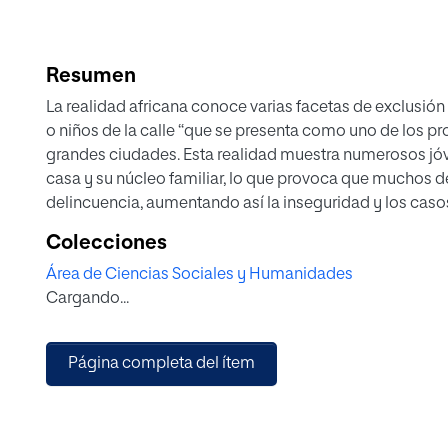
Resumen
La realidad africana conoce varias facetas de exclusión 
o niños de la calle “que se presenta como uno de los p
grandes ciudades. Esta realidad muestra numerosos jóve
casa y su núcleo familiar, lo que provoca que muchos de
delincuencia, aumentando así la inseguridad y los caso
La débil respuesta de los gobiernos obliga a otros gru
Colecciones
socorrer a estos jóvenes de la miseria. En este sentido
Área de Ciencias Sociales y Humanidades
programas de ayuda en los que cooperan con diversos 
Cargando...
laberinto de vivir en la calle.
Este trabajo presenta una propuesta innovadora e integ
través de un proyecto de inclusión social que involucra
Página completa del ítem
Adiake. Basándose en la ciudadanía y en la tradición afr
intervención para que los jóvenes de la calle de esta lo