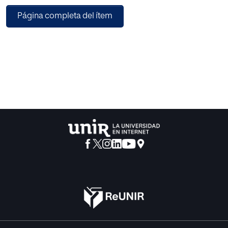
Se desarrollarán una tipología variada de obras, entre las
Página completa del ítem
cuales se encuentran la traducción, la adaptación
cinematográfica, la parodia o los videojuegos.
También se expondrá un punto en lo referente al derecho
moral de los autores a la integridad de su obra. De suma
importancia, ya que, podría determinar la licitud o ilicitud
de una transformación si esta afecta a los intereses
legítimos del autor.