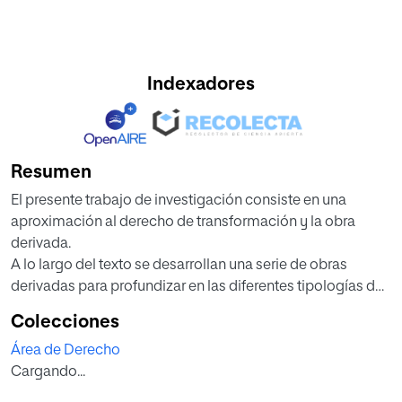
Indexadores
Resumen
El presente trabajo de investigación consiste en una
aproximación al derecho de transformación y la obra
derivada.
A lo largo del texto se desarrollan una serie de obras
derivadas para profundizar en las diferentes tipologías de
transformaciones y las connotaciones particulares que
Colecciones
presenta cada una. En particular se enfoca el trabajo desde
Área de Derecho
el punto de vista de la originalidad o aquella cualidad o
Cargando...
requisito imprescindible para considerar una obra
derivada como tal.