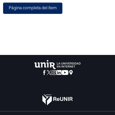
adecuado a las circunstancias que rodean, tanto a los
Página completa del ítem
alumnos como a los docentes.
Este trabajo de investigación se fundamenta en el análisis
de uno de estos
recursos innovadores, que busca acercar la realidad
estudiada en conceptos teóricos al
aula, mediante una simulación empresarial llamada Young
Business Talents, donde los
alumnos son los protagonistas. Se presentaran los
resultados obtenidos de haber
aplicado esta metodología en alumnos de 1º de
Bachillerato en el marco de la
asignatura de Economía. Con este estudio se pretenderá
llegar a conclusiones sobre la
adecuación de esta herramienta para la enseñanza de esta
materia, en este nivel
educativo.