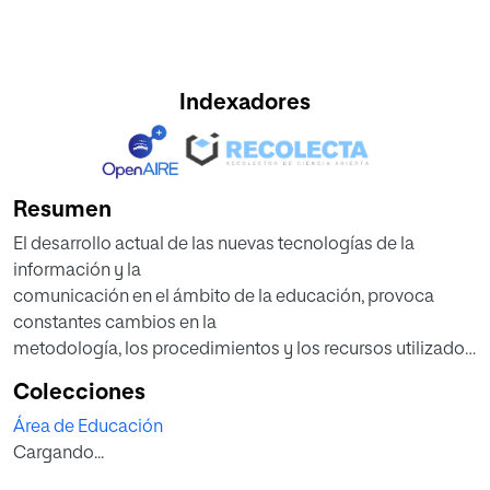
Indexadores
Resumen
El desarrollo actual de las nuevas tecnologías de la
información y la
comunicación en el ámbito de la educación, provoca
constantes cambios en la
metodología, los procedimientos y los recursos utilizados
en el aula. Como
Colecciones
consecuencia de esta evolución, se plantean diferentes
Área de Educación
herramientas que hagan del
Cargando...
proceso enseñanza-aprendizaje, un proceso cada vez
más atractivo, práctico y más