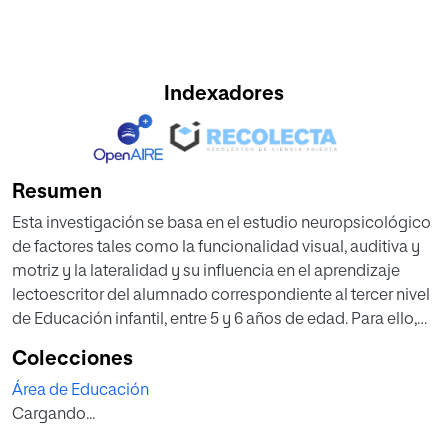
Indexadores
Resumen
Esta investigación se basa en el estudio neuropsicológico
de factores tales como la funcionalidad visual, auditiva y
motriz y la lateralidad y su influencia en el aprendizaje
lectoescritor del alumnado correspondiente al tercer nivel
de Educación infantil, entre 5 y 6 años de edad. Para ello,
se ha contado con un total de 43 niños que han sido
Colecciones
evaluados a través de una batería de pruebas: K-D, P.A.F,
Área de Educación
Cumanin y Test de Lateralidad de la prueba
Cargando...
Neuropsicológica. Los resultados indican que existe
influencia de los aspectos neuropsicológicos en el