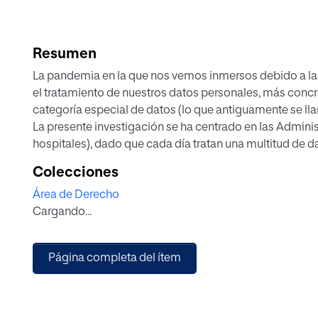
Resumen
La pandemia en la que nos vemos inmersos debido a la C
el tratamiento de nuestros datos personales, más conc
categoría especial de datos (lo que antiguamente se lla
La presente investigación se ha centrado en las Admini
hospitales), dado que cada día tratan una multitud de d
que nunca, debido a la crisis sanitaria en la que nos 
Colecciones
transferencias de los datos personales entre hospitale
Área de Derecho
En suma, el presente trabajo se basa en un estudio min
Cargando...
derecho de acceso a la historia clínica de los pacientes
familiares, los propios pacientes, alumnos de medicina
Página completa del ítem