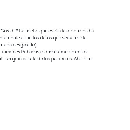
ovid 19 ha hecho que esté a la orden del día
retamente aquellos datos que versan en la
maba riesgo alto).
straciones Públicas (concretamente en los
atos a gran escala de los pacientes. Ahora más
encontramos, se producen numerosas cesiones y
s y compañías aseguradoras.
ucioso del paradigma que supone ejercitar el
 por los diferentes sujetos (aseguradoras,
…).