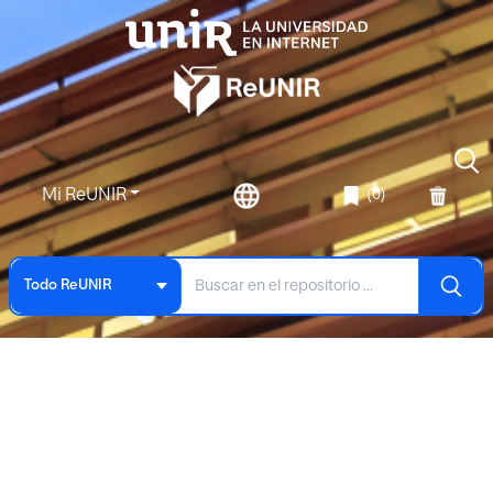
Mi ReUNIR
(0)
Todo ReUNIR