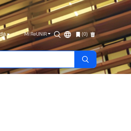
da
Mi ReUNIR
(0)