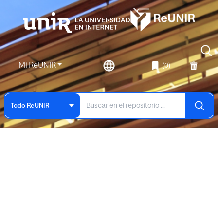
Mi ReUNIR
(0)
Todo ReUNIR