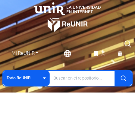
Mi ReUNIR
(0)
Todo ReUNIR