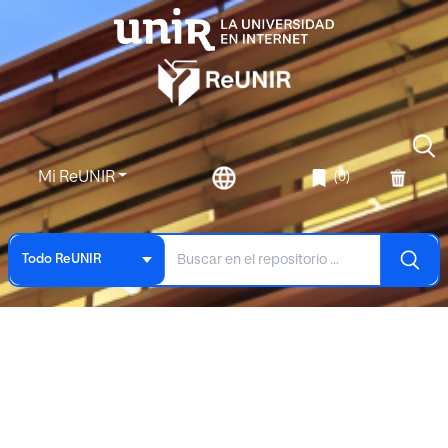
Mi ReUNIR
(0)
Todo ReUNIR