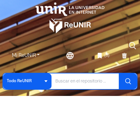
Mi ReUNIR
(0)
Todo ReUNIR