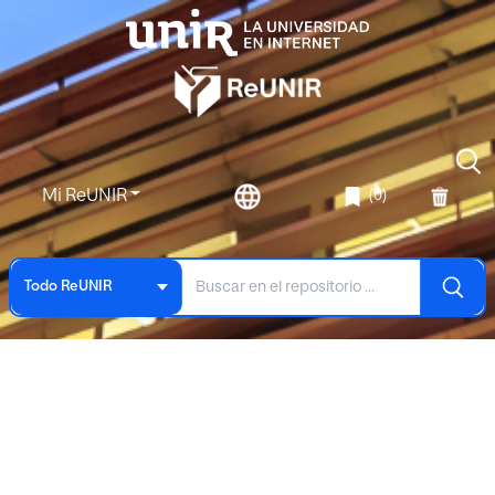
Mi ReUNIR
(0)
Todo ReUNIR