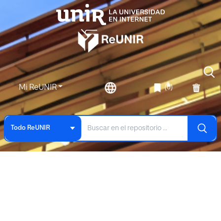
Mi ReUNIR
(0)
Todo ReUNIR