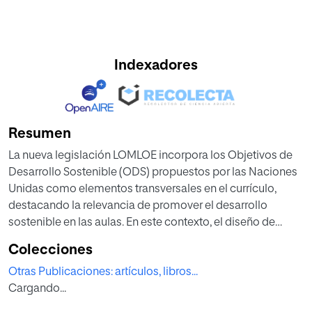
Indexadores
Resumen
La nueva legislación LOMLOE incorpora los Objetivos de
Desarrollo Sostenible (ODS) propuestos por las Naciones
Unidas como elementos transversales en el currículo,
destacando la relevancia de promover el desarrollo
sostenible en las aulas. En este contexto, el diseño de
situaciones de aprendizaje se presenta como uno de los
Colecciones
principales desafíos para su efectiva implementación. Por
Otras Publicaciones: artículos, libros...
ello, el objetivo de la presente investigación ha sido
Cargando...
evaluar las propuestas didácticas que futuros docentes de
Educación Primaria (N=183) sugieren para incorporar el