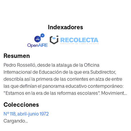
Indexadores
Resumen
Pedro Rosselló, desde la atalaya de la Oficina
lntemacional de Educación de la que era Subdirector,
describía así la primera de las corrientes en alza de entre
las que definían el panorama educativo contemporáneo:
"Estamos en la era de las reformas escolares". Movimiento
que no parece anunciar su detención, antes bien se prevé
Colecciones
que irá aumentando en profundidad y extensión. Y entre
Nº 118, abril-junio 1972
estas reformas, por supuesto, y casi siempre en primer
Cargando...
lugar, figura la de los contenidos de la enseñanza.
Deseable o no, hay que contar con este dato y con esta