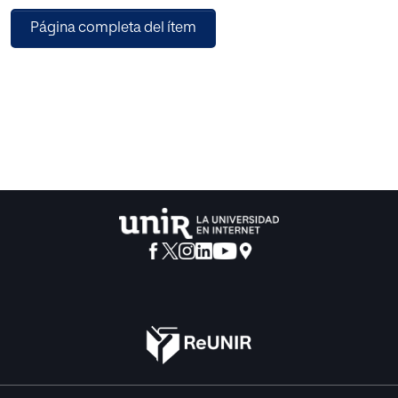
conocimientos teóricos a la realidad, acercando a los
Página completa del ítem
alumnos a un
municipio y un entorno medioambiental, el de su
Comunidad Autónoma, La Rioja.
Las actividades fuera del aula diseñadas en este trabajo,
se han basado en itinerarios pertenecientes al Parque
Natural de Sierra de Cebollera, elaborados y señalizados
por la Consejería de Agricultura, Ganadería y Medio
Ambiente, desde su Dirección General de Medio Natural.
A continuación, se explican los itinerarios del Parque
Natural de Sierra de Cebollera
seleccionados para el diseño de las actividades fuera del
aula, cómo se han elaborado los diferentes materiales
didácticos para dichas actividades, la presentación de los
materiales elaborados y los objetivos que se esperan de la
ejecución de dichas actividades.
Al final de este documento, se presentan las conclusiones
a las que se ha llegado, una vez concluido el trabajo de