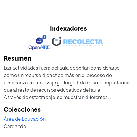
Indexadores
Resumen
Las actividades fuera del aula deberían considerarse
como un recurso didáctico más en el proceso de
enseñanza-aprendizaje y otorgarle la misma importancia
que al resto de recursos educativos del aula.
A través de este trabajo, se muestran diferentes
actividades fuera del aula que
Colecciones
podrán ser aplicadas a alumnos de 4º de Educación
Área de Educación
Secundaria Obligatoria (ESO),
Cargando...
ofreciendo de esta forma una metodología más
participativa, al mismo tiempo que se aplican los