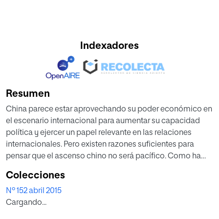
Indexadores
Resumen
China parece estar aprovechando su poder económico en
el escenario internacional para aumentar su capacidad
política y ejercer un papel relevante en las relaciones
internacionales. Pero existen razones suficientes para
pensar que el ascenso chino no será pacífico. Como ha
explicado en sus obras John J. Mearsheimer, las
Colecciones
relaciones entre China y los Estados Unidos pueden
Nº 152 abril 2015
resultar tan o más comprometidas como las que
Cargando...
marcaron el enfrentamiento con la URSS durante la guerra
fría.