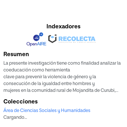
Indexadores
Resumen
La presente investigación tiene como finalidad analizar la
coeducación como herramienta
clave para prevenir la violencia de género y la
consecución de la igualdad entre hombres y
mujeres en la comunidad rural de Mojandita de Curubi,
ubicada en el cantón de Otavalo
Colecciones
(Ecuador). Para ello se ha llevado a cabo un estudio sobre
Área de Ciencias Sociales y Humanidades
el Centro de Educación Infantil
Cargando...
Guaguacuna situado en dicha comunidad.
La investigación se ha planteado desde la metodología