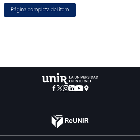
cualitativa, que ha permitido conocer
Página completa del ítem
el contexto y las opiniones de la población de estudio, y
con carácter exploratorio debido a lo
poco estudiada que está la coeducación en el campo de
la cooperación internacional al
desarrollo. Para ello se han llevado a cabo 10 entrevistas a
dos de los elementos principales
de la comunidad educativa, el profesorado y las familias,
en concreto se ha entrevistado a 5
maestras y 5 familiares del alumnado de Guaguacuna.
También, se ha empleado para la
recogida de información una exhaustiva revisión
bibliográfica, a través de la cual se ha podido
observar la falta de información en materia de
coeducación tanto en la región latinoamericana
como desde la visión de la cooperación internacional para
el desarrollo.