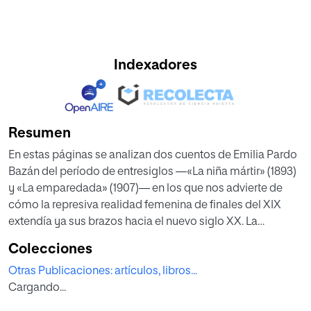
Indexadores
Resumen
En estas páginas se analizan dos cuentos de Emilia Pardo
Bazán del período de entresiglos —«La niña mártir» (1893)
y «La emparedada» (1907)— en los que nos advierte de
cómo la represiva realidad femenina de finales del XIX
extendía ya sus brazos hacia el nuevo siglo XX. La
elección de estos relatos se fundamenta en esa coin-
Colecciones
cidencia simbólica del cautiverio femenino y en el tiempo
Otras Publicaciones: artículos, libros...
en que fueron escritos, una época especialmente
Cargando...
fascinante de la literatura a la que, una vez más, Pardo
Bazán supo unirse, incluso adelantarse, y experimentar