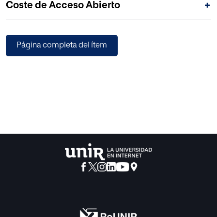
Coste de Acceso Abierto
+
con ella de manera magistral: el Fin de Siglo.
Página completa del ítem