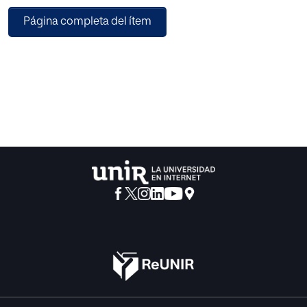
Este autoconocimiento es muy importante a nivel
Página completa del ítem
personal, pero es necesario reconocer y diferenciar
nuestras emociones para saber trasladarlo a los demás,
para poder ayudarlos y dirigirlos si es necesario,
desarrollando así la capacidad de empatía.
Esta información emocional puede guiar nuestro
comportamiento, tanto si la recibimos en primera persona
como de una tercera persona, por eso es importante
conocer los mejores métodos para afrontar las
situaciones que nos plantea la vida y aprender a optimizar
nuestro comportamiento.
La inteligencia emocional favorece el desarrollo de la
empatía, el control emocional, la expresión de
sentimientos, lo que dota a la educación emocional de
características muy positivas para ser trabajadas y
estimuladas en el aula.
El planteamiento principal del trabajo es la elaboración de
una propuesta de intervención para fomentar el desarrollo