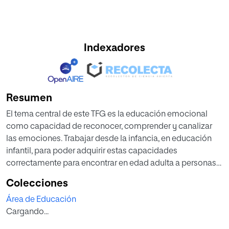
Indexadores
Resumen
El tema central de este TFG es la educación emocional
como capacidad de reconocer, comprender y canalizar
las emociones. Trabajar desde la infancia, en educación
infantil, para poder adquirir estas capacidades
correctamente para encontrar en edad adulta a personas
sanas emocionalmente que saben reconocer y afrontar
Colecciones
las situaciones cotidianas. Para saber canalizar las
Área de Educación
emociones es
Cargando...
importante crecer entendiendo y diferenciando todo
aquello que vivimos, saber catalogarlo emocionalmente.