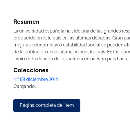
Resumen
La universidad española ha sido una de las grandes re
producido en este país en las últimas décadas. Gran pa
mejoras económicas o estabilidad social se pueden atrib
de la población universitaria en nuestro país. En los p
inicio de la década de los setenta en nuestro país hasta
instituciones de educación superior ha pasado de esca
Colecciones
Nº 151 diciembre 2014
Cargando...
Página completa del ítem