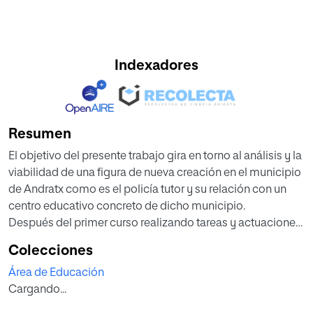
Indexadores
Resumen
El objetivo del presente trabajo gira en torno al análisis y la
viabilidad de una figura de nueva creación en el municipio
de Andratx como es el policía tutor y su relación con un
centro educativo concreto de dicho municipio.
Después del primer curso realizando tareas y actuaciones
diversas, tanto dentro como fuera del centro educativo,
Colecciones
resulta interesante y necesario estudiar si sus funciones,
Área de Educación
dentro del ámbito educativo, se han adaptado a las
Cargando...
necesidades del centro en relación a la tipología de
conflictos más comunes que allí acontecen y que