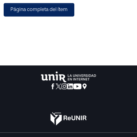
requieren de su intervención. Por otro lado, se realizará un
Página completa del ítem
pequeño análisis de la visión que se tiene de dicha figura
en el centro.
En primer lugar analizaremos los principales tipos de
conflictos existentes en las aulas de hoy en día, para,
posteriormente centrarnos en los problemas más
comunes existentes en el centro educativo objeto de
estudio, además de los resultados y procedimientos de
resolución de conflictos allí utilizados, no sólo por parte
del centro y el profesorado, sino principalmente por parte
del policía tutor de la localidad. Otra vertiente en la que
nos gustaría profundizar será la viabilidad, o no, que ha
demostrado está figura en su relación con este centro en
particular, el profesorado, alumnado y familias de los
alumnos.
Con todo ello, realizaremos un análisis global del papel
que juega el policía tutor en las aulas y en la sociedad en
general y estableceremos una serie de propuestas de