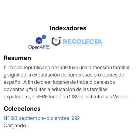
Indexadores
Resumen
El éxodo republicano de 1939 tuvo una dimensión familiar
y significó la expatriación de numerosos profesores de
español. A fin de crear lugares de trabajo para esos
docentes y facilitar la educación de las familias
expatriadas, el SERE fundó en 1939 el Instituto Luis Vives en
la ciudad de México. El patrón educativo del centro se
Colecciones
basó en el patrón liberal defendido por la Institución Libre
Nº 193, septiembre-diciembre 1992
de Enseñanza (ILE). Los maestros fueron instruidos en esta
Cargando...
enseñanza y reprodujeron los métodos de las
características de la ILE, pero adaptándolos a la realidad