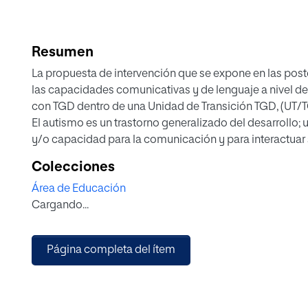
Resumen
La propuesta de intervención que se expone en las poste
las capacidades comunicativas y de lenguaje a nivel d
con TGD dentro de una Unidad de Transición TGD, (UT/
El autismo es un trastorno generalizado del desarrollo; u
y/o capacidad para la comunicación y para interactuar
Me he centrado en los trastornos del lenguaje para pode
Colecciones
principales intervenciones dirigidas al desarrollo y me
Área de Educación
Con dicha propuesta de intervención lo que se pretende
Cargando...
y dificultades que este tipo de alumnado presenta en di
metodologías que pueden resultar positivas y aplicables
una Unidad de Transición.
Página completa del ítem
Dentro de la propuesta podemos encontrar aquellos rec
características que puedan orientarnos a llevar a cabo 
poder fomentar la comunicación y lenguaje ayudando as
los iguales a personas que se encuentran en situación d