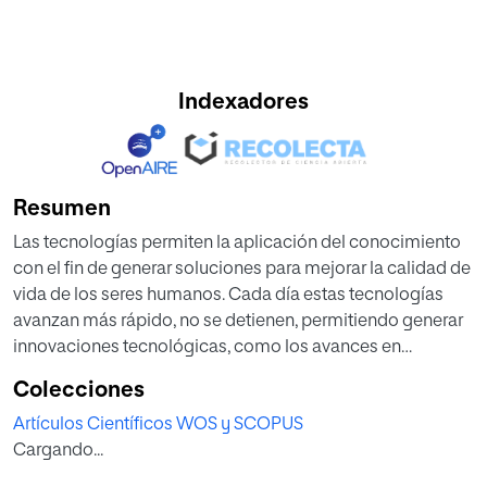
Indexadores
Resumen
Las tecnologías permiten la aplicación del conocimiento
con el fin de generar soluciones para mejorar la calidad de
vida de los seres humanos. Cada día estas tecnologías
avanzan más rápido, no se detienen, permitiendo generar
innovaciones tecnológicas, como los avances en
inteligencia artificial y sus aplicaciones en diferentes
Colecciones
herramientas tecnológicas. A lo largo del tiempo, desde la
Artículos Científicos WOS y SCOPUS
creación de Internet, se han desarrollado e implementado
Cargando...
tecnologías que han permitido evaluar la web 1.0, 2.0, 3.0
(web semántica) y las proyecciones a nuevas propuestas