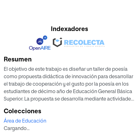
Indexadores
Resumen
El objetivo de este trabajo es diseñar un taller de poesía
como propuesta didáctica de innovación para desarrollar
el trabajo de cooperación y el gusto por la poesía en los
estudiantes de décimo año de Educación General Básica
Superior. La propuesta se desarrolla mediante actividades
que motivan la creación de poemas trabajando temáticas
Colecciones
de la adolescencia relacionadas con la autoestima,
Área de Educación
canalización de tensiones, procesos de enamoramiento,
Cargando...
desarrollo personal e identidad, para lo cual se aplica
estrategias didácticas como: el debate, caligramas, lluvia