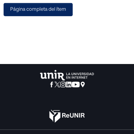
de ideas, musicalización de poemas, exposición y mural
Página completa del ítem
poético, que garantizan el fortalecimiento de las destrezas
lingüísticas de comprensión y expresión oral y escrita. Se
proponen textos de autores destacados para abordar los
temas de la adolescencia y posterior creación de textos
poéticos. Además, se aplica las TIC en las secuencias
didácticas a fin de generar aprendizajes colaborativos, en
donde el ingenio y la creatividad son los puntos de partida
para lograr la creación del repertorio poético. Se concretan
las competencias y objetivos por medio del desarrollo de
las actividades didácticas. La propuesta responde a una
metodología de trabajo cooperativo por medio del cual
los estudiantes interactúan de manera activa en un marco
de respeto, tolerancia y empatía.