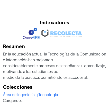
Indexadores
Resumen
En la educación actual, la Tecnologías de la Comunicación
e Información han mejorado
considerablemente procesos de enseñanza y aprendizaje,
motivando a los estudiantes por
medio de la práctica, permitiéndoles acceder al
conocimiento de forma más sencilla y
Colecciones
eficiente. Una de estas tecnologías, los videojuegos, poco
Área de Ingeniería y Tecnología
a poco empieza a constituirse como
Cargando...
un potente recurso, sin embargo la escuela aún se resiste a
la implementación de los mismos