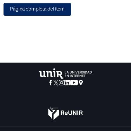
como una herramienta de aprendizaje, enseñanza y
Página completa del ítem
evaluación, tanto como un soporte y/o
reemplazo de las metodologías tradicionales.
El presente trabajo tiene como objetivo el estudiar cómo
los videojuegos comerciales pueden
ser empleados como herramienta de evaluación de la
comprensión lectora en estudiantes de
inglés como lengua extranjera. Con este fin, se hace una
revisión de la literatura sobre los
videojuegos, sus efectos y su incursión en el campo de la
educación y de las lenguas
extranjeras. Adicional a esto se consideran los conceptos
de evaluación y comprensión
lectora. A partir de ello y por medio de un enfoque mixto se
constituyen los estamentos de la
intervención realizada donde se relacionan los resultados
obtenidos por medio de evaluación
tradicional con los obtenidos por medio del videojuego