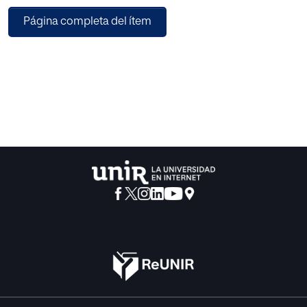
comunidad autónoma de las Islas Baleares, así como
Página completa del ítem
normativas de Andalucía y Cataluña, donde
en el currículo tienen trabajos de profundización y sirven
de referencia; se realizó un profundo
trabajo en la búsqueda de artículos y trabajos en el ámbito
internacional, especialmente en el
ámbito anglosajón donde está asentado la realización de
investigaciones de pregrado; finalmente
en el trabajo de campo se centró en la opinión de los
profesores que están involucrados en la etapa
de bachillerato del colegio Àgora Portals International
School y los alumnos de 1º de bachillerato
de la citada escuela.
La realización de una Monografía durante la etapa de
Bachillerato de IB pretende promover
entre los estudiantes el descubrimiento intelectual y
fomentar la creatividad además de desarrollar
habilidades de escritura formal mediante la realización de