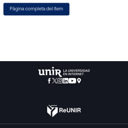
Si bien existen numerosos estudios sobre la
Página completa del ítem
sintomatología de este trastorno,
y aunque la LOE exige la atención a la diversidad, se
detecta la necesidad de
definición de acciones concretas de soporte a los
docentes. Es por ello que el
presente trabajo propone una herramienta de soporte en
el aula que además se basa
en el principio educativo de integración de las Tecnologías
de la Información y la
Comunicación (TIC).
Así pues, a lo largo del trabajo se investiga sobre el TDAH y
cómo este
trastorno puede afectar en el aprendizaje de álgebra en los
alumnos de 2º de la ESO.
Proponiendo finalmente Google Sites como estrategia
didáctica para el trabajo del
álgebra con alumnos con TDAH.