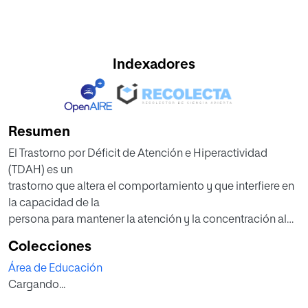
Indexadores
Resumen
El Trastorno por Déficit de Atención e Hiperactividad
(TDAH) es un
trastorno que altera el comportamiento y que interfiere en
la capacidad de la
persona para mantener la atención y la concentración al
realizar una actividad
Colecciones
determinada y para controlar las conductas impulsivas.
Área de Educación
Este síndrome afecta al
Cargando...
proceso de enseñanza-aprendizaje, especialmente en la
asignatura de matemáticas.