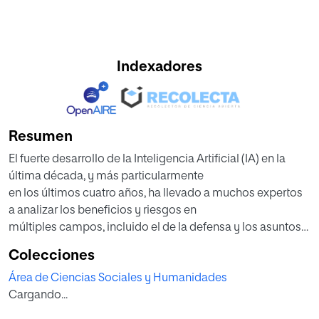
Indexadores
Resumen
El fuerte desarrollo de la Inteligencia Artificial (IA) en la
última década, y más particularmente
en los últimos cuatro años, ha llevado a muchos expertos
a analizar los beneficios y riesgos en
múltiples campos, incluido el de la defensa y los asuntos
militares.
Colecciones
Más allá de las preocupaciones evidentes en torno al
Área de Ciencias Sociales y Humanidades
armamento letal autónomo e inteligente,
Cargando...
el presente trabajo ahonda en las implicaciones de la IA en
otros conceptos de mayor