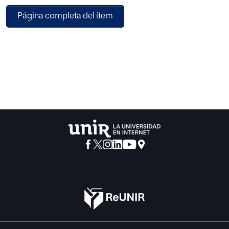
relevancia como la disuasión estratégica, los procesos de
Página completa del ítem
escalada hacia el conflicto, la
redefinición de las reglas de enfrentamiento o el impacto
en la autonomía estratégica y la
propia soberanía de los estados.
Así, el objetivo del presente trabajo es el de analizar el
grado de relevancia que las principales
potencias otorgan a una tecnología como la IA en el
ámbito de la defensa. Para ello, se analizan
de forma comparativa las estrategias de IA en defensa de
cuatro países, observándose
importantes diferencias en cuanto a la percepción y
enfoque que ofrecen cada uno hacia los
conceptos mencionados.
El estudio concluye instando a la concienciación de los
diferentes actores relevantes sobre las
aplicaciones, beneficios y riesgos de la IA en todos los
niveles de mando y toma de decisión,