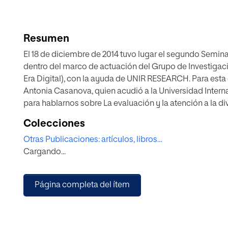
Resumen
El 18 de diciembre de 2014 tuvo lugar el segundo Seminario Internacional de Educación Personalizada
dentro del marco de actuación del Grupo de Investigación EPEDIG (Educación Personalizada en la
Era Digital), con la ayuda de UNIR RESEARCH. Para esta cita se contó con la presencia de María
Antonia Casanova, quien acudió a la Universidad Internacional de La Rioja
para hablarnos 
Colecciones
Otras Publicaciones: artículos, libros...
Cargando...
Página completa del ítem