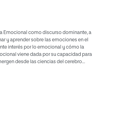
encia Emocional como discurso dominante, a
nar y aprender sobre las emociones en el
ente interés por lo emocional y cómo la
mocional viene dada por su capacidad para
mergen desde las ciencias del cerebro
 esta discusión se cuestionan algunas de sus
tencial para transcender planteamientos
es, así como su propuesta de cambio de
esencia e implicaciones del discurso de
vés de los mecanismos de medición de
 alfabetización emocional. También se
 para los educadores, a la vez que se trata la
iscurso. Para concluir, se exponen
lternativas de entender y plantear lo