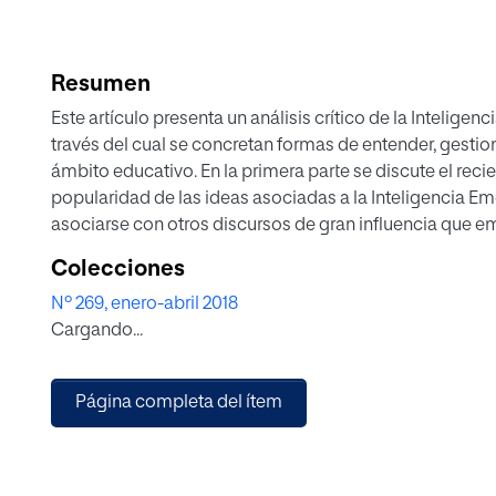
Resumen
Este artículo presenta un análisis crítico de la Intelig
través del cual se concretan formas de entender, gestio
ámbito educativo. En la primera parte se discute el reci
popularidad de las ideas asociadas a la Inteligencia E
asociarse con otros discursos de gran influencia que e
(neurología, psicología cognitiva, etc.). Como parte de
Colecciones
cualidades principales como son su neutralidad, su po
Nº 269, enero-abril 2018
dualistas que imperan en las concepciones tradicional
Cargando...
paradigma. La segunda parte del artículo examina la pr
Inteligencia Emocional en el contexto educativo a tra
inteligencia emocional y los programas de educación o
Página completa del ítem
discute la importancia de las implicaciones emocionales
problemática asociada al poder subjetivador de dicho d
argumentos que invitan a reflexionar y explorar formas a
emocional y la educación emocional.