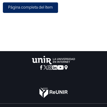
lingüísticas, en especial las orales. Los contenidos del
Página completa del ítem
curso se encuadran en un nivel B1-B2 y estarán
relacionados con la arquitectura madrileña, ya que se
pretende dar un enfoque por tareas orientado a la acción
ofreciendo así, a los estudiantes la oportunidad de poder
vivir experiencias de inmersión dentro de su propio
aprendizaje (visitas a edificios, entrevistas a arquitectos,
recorridos urbanísticos, etc.). Además, a través de esta
propuesta se trabajará la pluriculturalidad, dando
importancia a la variedad de nacionalidades de los
estudiantes erasmus así como a las intervenciones
arquitectónicas en las que han trabajado arquitectos
españoles y europeos en conjunto y aprovechándolas
para enriquecer y comparar aspectos de la arquitectura en
diferentes países.