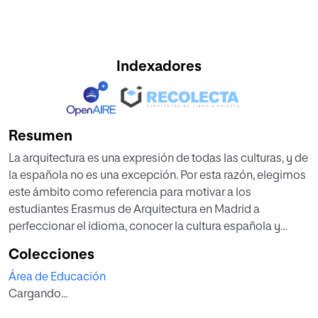
Indexadores
Resumen
La arquitectura es una expresión de todas las culturas, y de
la española no es una excepción. Por esta razón, elegimos
este ámbito como referencia para motivar a los
estudiantes Erasmus de Arquitectura en Madrid a
perfeccionar el idioma, conocer la cultura española y
ampliar sus conocimientos sobre la arquitectura y su
Colecciones
lenguaje específico dentro de este grado universitario. En
Área de Educación
este Trabajo Fin de Máster (TFM en adelante) se presenta
Cargando...
una propuesta didáctica de 5 sesiones que se alternan
dentro y fuera del aula trabajando las destrezas