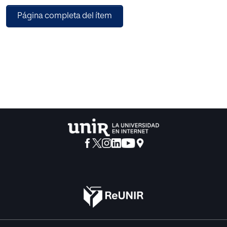
Las evaluaciones de ruido y vibraciones se han realizado
Página completa del ítem
por medición directa y cálculo del
índice de exposición diario. Para los riesgos químicos se
ha utilizado el método de
evaluación simplificada basado en el Institut National de
Recherche et de Sécurité (INRS)
propuesto por el Instituto Nacional de Seguridad, Salud y
Bienestar en el Trabajo (INSSBT),
que ha mostrado la necesidad de profundizar en el estudio
de los hidrocarburos, lo cual se
ha llevado a cabo mediante el muestreo y análisis de los
mismos siguiendo el método
MTA/MA-030/A92. Los contaminantes biológicos han
sido abordados mediante el método de
evaluación simplificada Biogaval.
Los resultados difieren ligeramente de las hipótesis
planteadas inicialmente y muestran que,
aunque el ambiente laboral es seguro en lo que a higiene