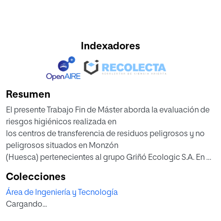
Indexadores
Resumen
El presente Trabajo Fin de Máster aborda la evaluación de
riesgos higiénicos realizada en
los centros de transferencia de residuos peligrosos y no
peligrosos situados en Monzón
(Huesca) pertenecientes al grupo Griñó Ecologic S.A. En él
se identifican y evalúan los
Colecciones
principales riesgos asociados a contaminantes físicos
Área de Ingeniería y Tecnología
(ruido y vibraciones), químicos
Cargando...
(disolventes e hidrocarburos volátiles) y biológicos (lodos
de depuradora urbana).