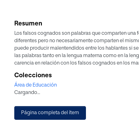
Resumen
Los falsos cognados son palabras que comparten una f
diferentes pero no necesariamente comparten el mismo
puede producir malentendidos entre los hablantes si se
las palabras tanto en la lengua materna como en la len
carencia en relación con los falsos cognados en los ma
suelen tratar en el aula, por lo que este trabajo pretend
Colecciones
aspecto. El presente trabajo se centra en la enseñanza 
Área de Educación
anglófonos de ELE de nivel B1-B2 a través del enfoque p
Cargando...
se presenta a continuación tiene como objetivo principa
aula de ELE, con tal de conseguir una ampliación del lé
palabras. Durante las diferentes sesiones que se plante
Página completa del ítem
total de 85 falsos cognados que comparten el español y 
tareas, de manera que los estudiantes puedan poner en 
mediante actividades variadas que permitan trabajar tod
esos 85 falsos cognados se incluyen palabras de distin