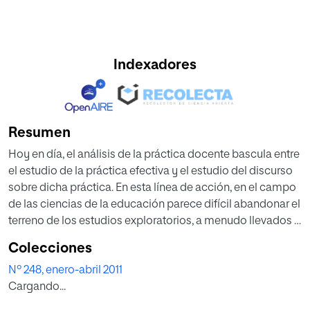
Indexadores
Resumen
Hoy en día, el análisis de la práctica docente bascula entre
el estudio de la práctica efectiva y el estudio del discurso
sobre dicha práctica. En esta línea de acción, en el campo
de las ciencias de la educación parece difícil abandonar el
terreno de los estudios exploratorios, a menudo llevados a
cabo de manera poco estructurada sobre un número
Colecciones
restringido de sujetos, impidiendo así cualquier esfuerzo
Nº 248, enero-abril 2011
de generalización. En este artículo se presenta un proceso
Cargando...
científico de modelización de invariantes a la base de la
práctica. Este proceso comprende dos tiempos: 1) el